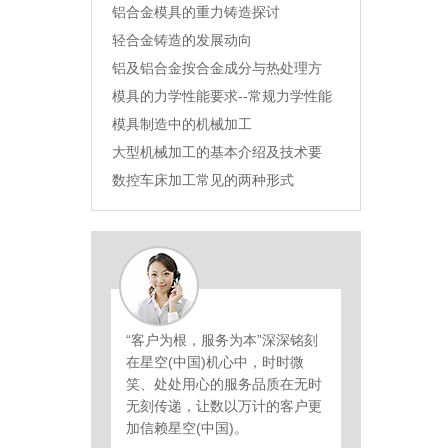
铝合金模具的重力铸造探讨
轻合金铸造的发展动向
铝及铝合金按合金成分与热处理方
模具的力学性能要求--常规力学性能
模具制造中的机械加工
大型机械加工的基本介绍及技术要
数控车床加工常见的两种形式
“客户为根，服务为本”深深铭刻
在星空(中国)机心中，时时微
笑、处处用心的服务品质在无时
无刻传递，让数以万计的客户更
加信赖星空(中国)。