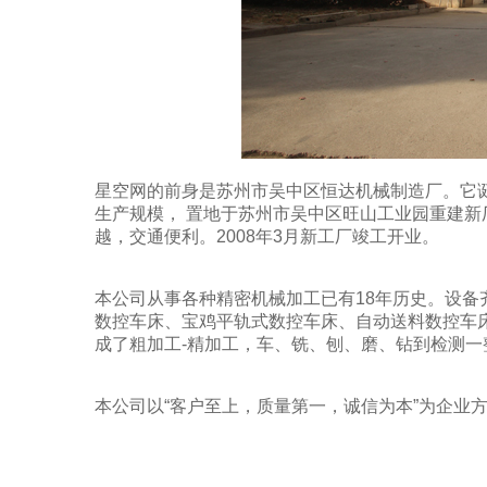
星空网的前身是苏州市吴中区恒达机械制造厂。它诞生
生产规模， 置地于苏州市吴中区旺山工业园重建新厂
越，交通便利。2008年3月新工厂竣工开业。
本公司从事各种精密机械加工已有18年历史。设
数控车床、宝鸡平轨式数控车床、自动送料数控车床5
成了粗加工-精加工，车、铣、刨、磨、钻到检测一
本公司以“客户至上，质量第一，诚信为本”为企业