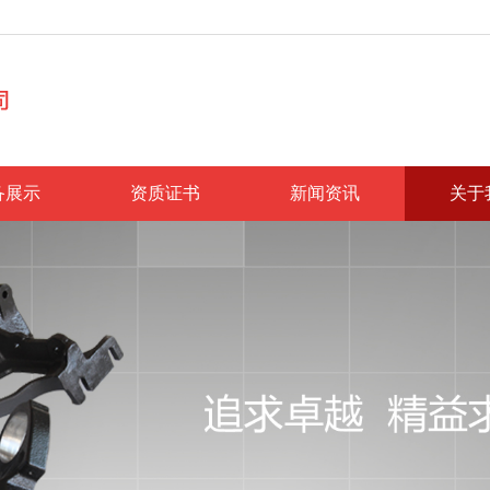
备展示
资质证书
新闻资讯
关于