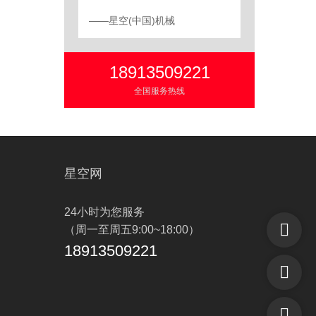
——星空(中国)机械
18913509221
全国服务热线
星空网
24小时为您服务
（周一至周五9:00~18:00）
18913509221