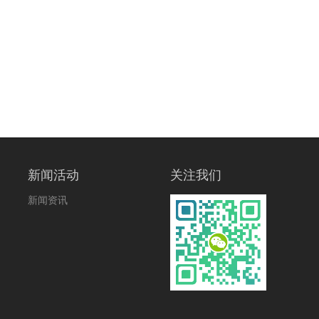
新闻活动
关注我们
新闻资讯