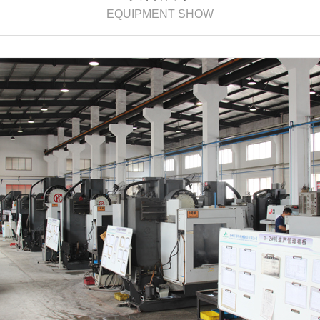
EQUIPMENT SHOW