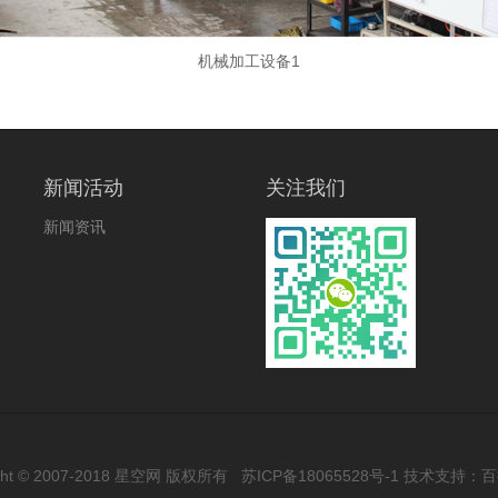
机械加工设备1
新闻活动
关注我们
新闻资讯
ight © 2007-2018 星空网 版权所有
苏ICP备18065528号-1
技术支持：
百