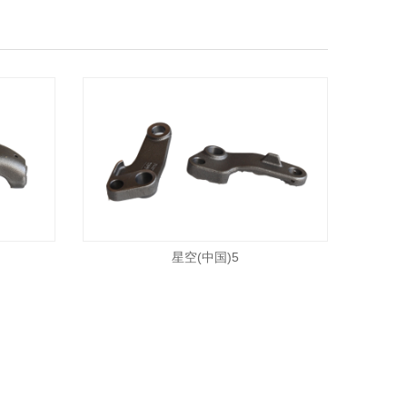
星空(中国)5