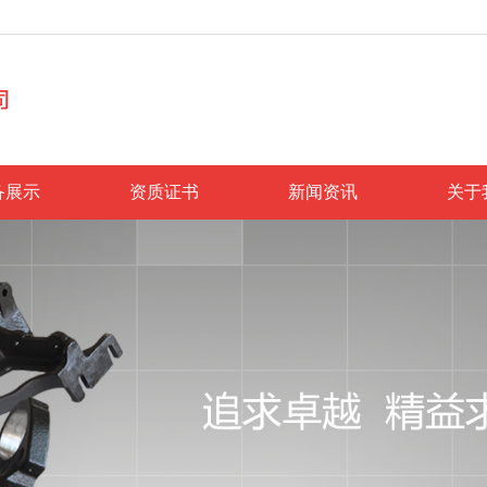
备展示
资质证书
新闻资讯
关于