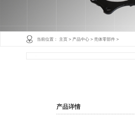
当前位置：
主页
>
产品中心
>
壳体零部件
>
产品详情