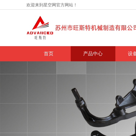
欢迎来到星空网官方网站！
首页
产品中心
设