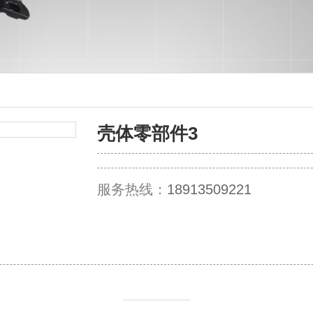
壳体零部件3
服务热线：
18913509221