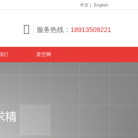
中文
|
English
服务热线：
18913509221
我们
星空网