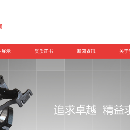
备展示
资质证书
新闻资讯
关于