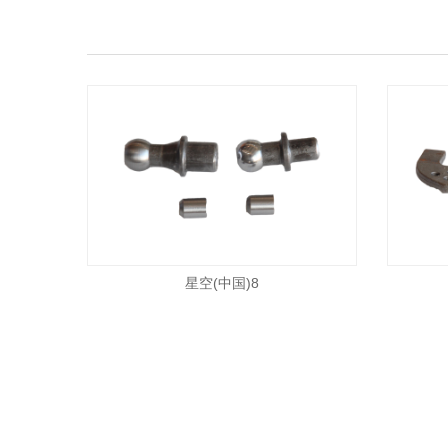
星空(中国)8